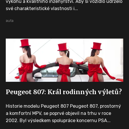
výkonu a kvalitního inženýrství. Aby si vozidlo udrželo
své charakteristické vlastnosti i...
auta
Peugeot 807: Král rodinných výletů?
Historie modelu Peugeot 807 Peugeot 807, prostorný
a komfortní MPV, se poprvé objevil na trhu v roce
2002. Byl výsledkem spolupráce koncernu PSA...