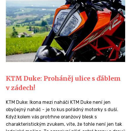
KTM Duke: Proháněj ulice s ďáblem
v zádech!
KTM Duke: Ikona mezi naháči KTM Duke není jen
obyčejný naháč - je to kus pořádný motorky s duší.
Když kolem vás protrhne oranžový blesk s
charakteristickým zvukem, víte, že tohle není jen tak