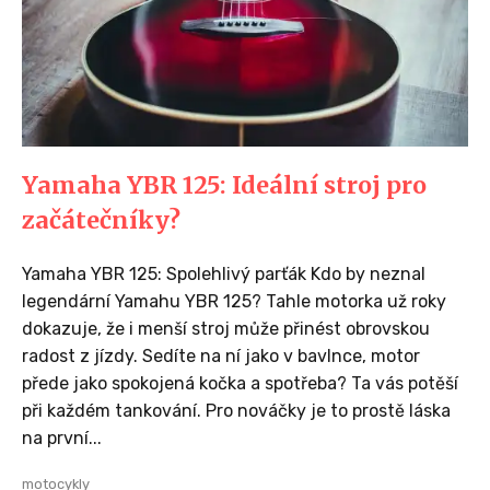
Yamaha YBR 125: Ideální stroj pro
začátečníky?
Yamaha YBR 125: Spolehlivý parťák Kdo by neznal
legendární Yamahu YBR 125? Tahle motorka už roky
dokazuje, že i menší stroj může přinést obrovskou
radost z jízdy. Sedíte na ní jako v bavlnce, motor
přede jako spokojená kočka a spotřeba? Ta vás potěší
při každém tankování. Pro nováčky je to prostě láska
na první...
motocykly