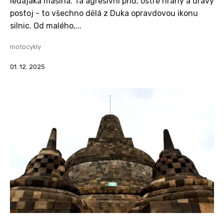
ledajaká mašina. Ta agresivní příď, ostré hrany a dravý
postoj - to všechno dělá z Duka opravdovou ikonu
silnic. Od malého,...
motocykly
01. 12. 2025