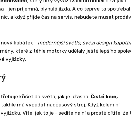
jednoválec
, který díky vyvažovacímu hřídeli běží jako
- jen příjemná, plynulá jízda. A co teprve ta spotřeba!
ic, a když přijde čas na servis, nebudete muset prodá
 nový kabátek -
modernější světlo, svěží design kapotá
 změny, které z téhle motorky udělaly ještě lepšího spol
é vyjížďky.
vý
řebuje křičet do světa, jak je úžasná.
Čisté linie,
 takhle má vypadat nadčasový stroj. Když kolem ní
ížďku. Víte, jak to je - sedíte na ní a prostě cítíte, že 