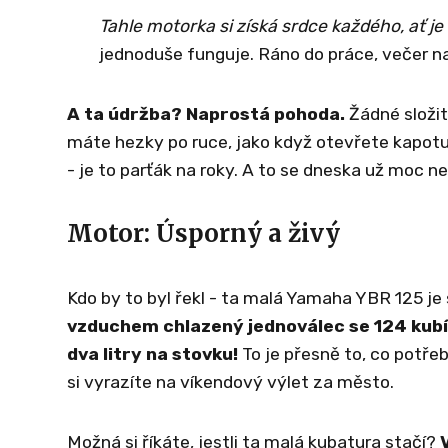
Tahle motorka si získá srdce každého, ať 
jednoduše funguje. Ráno do práce, večer na 
A ta údržba? Naprostá pohoda.
Žádné složit
máte hezky po ruce, jako když otevřete kapotu
- je to parťák na roky. A to se dneska už moc ne
Motor: Úsporný a živý
Kdo by to byl řekl - ta malá Yamaha YBR 125
vzduchem chlazený jednoválec se 124 kubíky,
dva litry na stovku!
To je přesně to, co potře
si vyrazíte na víkendový výlet za město.
Možná si říkáte, jestli ta malá kubatura stačí?