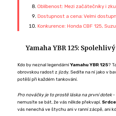
Oblíbenost: Mezi začátečníky i zk
Dostupnost a cena: Velmi dostup
Konkurence: Honda CBF 125, Suzu
Yamaha YBR 125: Spolehlivý
Kdo by neznal legendární
Yamahu YBR 125
? T
obrovskou radost z jízdy. Sedíte na ní jako v 
potěší při každém tankování.
Pro nováčky je to prostě láska na první dotek
-
nemusíte se bát, že vás někde překvapí.
Srdcem
vás nenechá ve štychu ani v ranní zácpě, ani kd