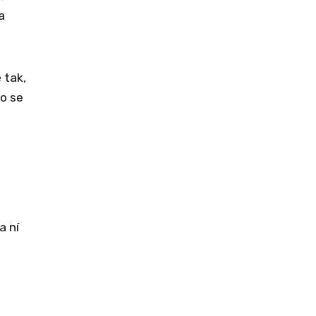
a
 tak,
ho se
a ní