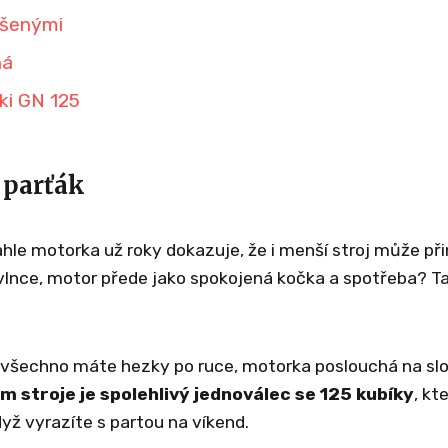
ušenými
ná
ki GN 125
 parťák
ahle motorka už roky dokazuje, že i menší stroj může př
bavlnce, motor přede jako spokojená kočka a spotřeba? T
 všechno máte hezky po ruce, motorka poslouchá na sl
 stroje je spolehlivý jednoválec se 125 kubíky
, kt
yž vyrazíte s partou na víkend.