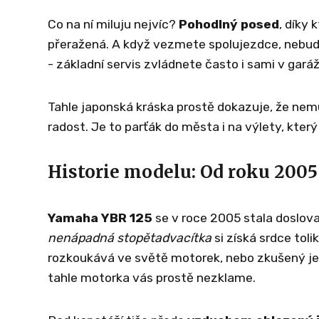
Co na ní miluju nejvíc?
Pohodlný posed
, díky
přeražená. A když vezmete spolujezdce, nebude
- základní servis zvládnete často i sami v garáž
Tahle japonská kráska prostě dokazuje, že nemu
radost. Je to parťák do města i na výlety, kter
Historie modelu: Od roku 2005
Yamaha YBR 125
se v roce 2005 stala doslova 
nenápadná stopětadvacítka
si získá srdce tol
rozkoukává ve světě motorek, nebo zkušený je
tahle motorka vás prostě nezklame.