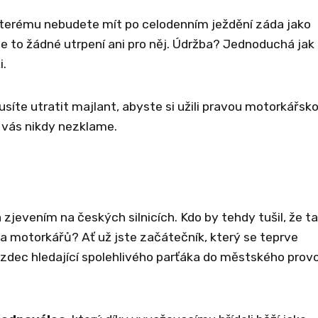
 kterému nebudete mít po celodenním ježdění záda jako
 to žádné utrpení ani pro něj. Údržba? Jednoduchá jak
i.
síte utratit majlant, abyste si užili pravou motorkářsk
ý vás nikdy nezklame.
zjevením na českých silnicích. Kdo by tehdy tušil, že ta
ika motorkářů? Ať už jste začátečník, který se teprve
zdec hledající spolehlivého parťáka do městského prov