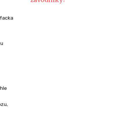
závodníky?
 facka
ou
hle
ozu,