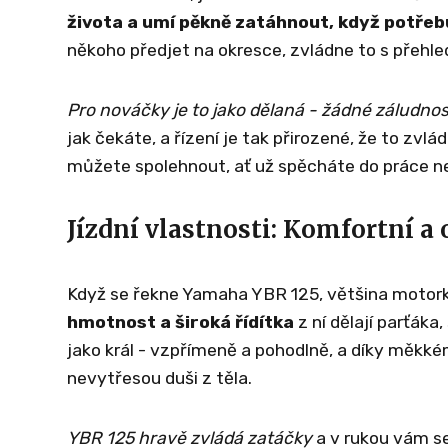
života a umí pěkně zatáhnout, když potřeb
někoho předjet na okresce, zvládne to s přehl
Pro nováčky je to jako dělaná - žádné záludno
jak čekáte, a řízení je tak přirozené, že to zvl
můžete spolehnout, ať už spěcháte do práce neb
Jízdní vlastnosti: Komfortní a
Když se řekne Yamaha YBR 125, většina motork
hmotnost a široká řídítka
z ní dělají parťáka,
jako král - vzpřímeně a pohodlně, a díky měkk
nevytřesou duši z těla.
YBR 125 hravě zvládá zatáčky
a v rukou vám sed