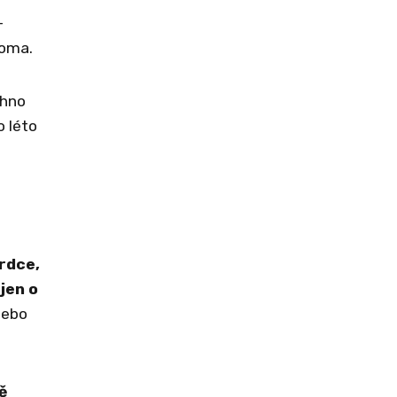
-
doma.
chno
o léto
srdce,
jen o
nebo
ě