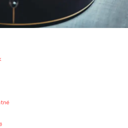
k
atné
é