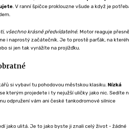
ujete
. V ranní špičce proklouzne všude a když je potřeb
edem.
sti, všechno krásně předvídatelné
. Motor reaguje přesně
ádne i naprostý začátečník. Je to prostě parťák, na které
o si jen tak vyrážíte na projížďku.
 obratné
ářů si vybaví tu pohodovou městskou klasiku.
Nízká
 se kterým projedete i ty nejužší uličky jako nic. Sedíte n
ému odpružení vám ani české tankodromové silnice
í jako ulitá. Je to jako byste ji znali celý život - žádné