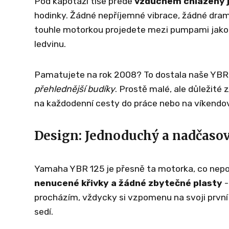
Pod kapotáží tiše přede
vzduchem chlazený 
hodinky. Žádné nepříjemné vibrace, žádné drama 
touhle motorkou projedete mezi pumpami jako n
ledvinu.
Pamatujete na rok 2008? To dostala naše YBR
přehlednější budíky
. Prostě malé, ale důležité
na každodenní cesty do práce nebo na víkendov
Design: Jednoduchý a nadčaso
Yamaha YBR 125 je přesně ta motorka, co nepot
nenucené křivky a žádné zbytečné plasty
-
procházím, vždycky si vzpomenu na svoji první vyj
sedí.