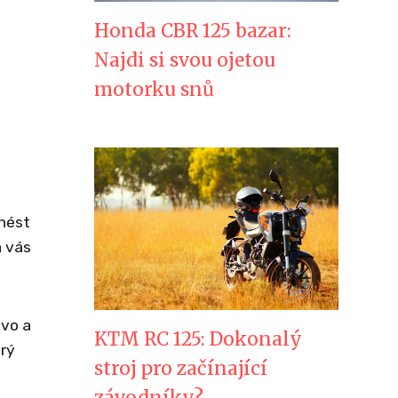
Honda CBR 125 bazar:
Najdi si svou ojetou
motorku snů
inést
a vás
ovo a
KTM RC 125: Dokonalý
erý
stroj pro začínající