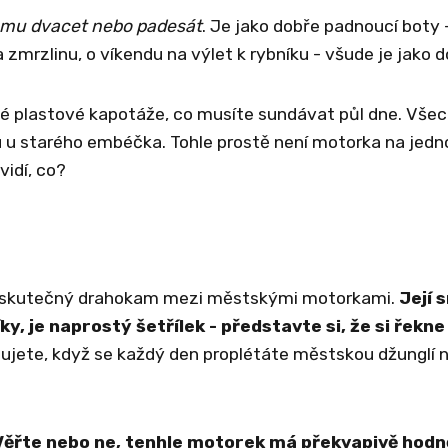
je mu dvacet nebo padesát
. Je jako dobře padnoucí boty 
zmrzlinu, o víkendu na výlet k rybníku - všude je jako 
é plastové kapotáže, co musíte sundávat půl dne. Vše
 u starého embéčka. Tohle prostě není motorka na jedn
vidí, co?
 je skutečný drahokam mezi městskými motorkami.
Její 
 je naprostý šetřílek - představte si, že si řekne 
bujete, když se každý den proplétáte městskou džunglí 
Věřte nebo ne, tenhle motorek má překvapivě hodn