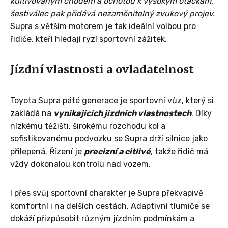
kultivovaným chodem a ochotou k vysokým otáčkám,
šestiválec pak přidává nezaměnitelný zvukový projev.
Supra s větším motorem je tak ideální volbou pro
řidiče, kteří hledají ryzí sportovní zážitek.
Jízdní vlastnosti a ovladatelnost
Toyota Supra páté generace je sportovní vůz, který si
zakládá na
vynikajících jízdních vlastnostech
. Díky
nízkému těžišti, širokému rozchodu kol a
sofistikovanému podvozku se Supra drží silnice jako
přilepená. Řízení je
precizní a citlivé
, takže řidič má
vždy dokonalou kontrolu nad vozem.
I přes svůj sportovní charakter je Supra překvapivě
komfortní i na delších cestách. Adaptivní tlumiče se
dokáží přizpůsobit různým jízdním podmínkám a