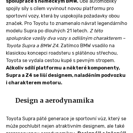
spolupráce s německým BMW.
Obě automobilky
spojily síly s cílem vyvinout novou platformu pro
sportovní vozy, která by uspokojila požadavky obou
značek. Pro Toyotu to znamenalo návrat legendárního
modelu Supra po dlouhých 21 letech.
Z této
spolupráce vzešly dva vozy s odlišným charakterem –
Toyota Supra a BMW Z4.
Zatímco BMW vsadilo na
klasickou koncepci roadsteru s plátěnou střechou,
Toyota se vydala cestou kupé s pevným stropem.
Ačkoliv sdílí platformu a některé komponenty,
Supra a Z4 se liší designem, naladěním podvozku
i charakterem motoru.
Design a aerodynamika
Toyota Supra páté generace je sportovní vůz, který se
může pochlubit nejen atraktivním designem, ale také