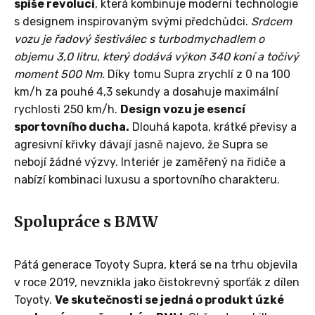
spíše revolucí
, která kombinuje moderní technologie
s designem inspirovaným svými předchůdci.
Srdcem
vozu je řadový šestiválec s turbodmychadlem o
objemu 3,0 litru, který dodává výkon 340 koní a točivý
moment 500 Nm.
Díky tomu Supra zrychlí z 0 na 100
km/h za pouhé 4,3 sekundy a dosahuje maximální
rychlosti 250 km/h.
Design vozu je esencí
sportovního ducha.
Dlouhá kapota, krátké převisy a
agresivní křivky dávají jasně najevo, že Supra se
nebojí žádné výzvy. Interiér je zaměřený na řidiče a
nabízí kombinaci luxusu a sportovního charakteru.
Spolupráce s BMW
Pátá generace Toyoty Supra, která se na trhu objevila
v roce 2019, nevznikla jako čistokrevný sporťák z dílen
Toyoty.
Ve skutečnosti se jedná o produkt úzké