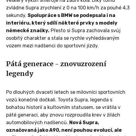
veškerý výkon směřuje na zadní kola. Díky tomu
zvládne Supra zrychlení z 0 na 100 km/h za pouhé 4,3
sekundy.
Spolupráce s BMW se podepsala i na
interiéru, který sdílí některé prvky s modely
německé značky.
Přesto si Supra zachovala svůj
osobitý charakter a stala se rychle vyhledávaným
vozem mezi nadšenci do sportovní jízdy.
Pátá generace - znovuzrození
legendy
Po dlouhých dvaceti letech se milovníci sportovních
vozů konečně dočkali. Toyota Supra, legenda s
bohatou historií a kultovním statusem, se vrátila v
páté generaci, aby znovu rozproudila krev v žilách
automobilových nadšenců.
Nová Supra,
označovaná jako A90, není pouhou evolucí, ale