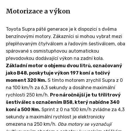
Motorizace a výkon
Toyota Supra páté generace je k dispozici s dvěma
benzínovými motory. Zákazníci si mohou vybrat mezi
přeplňovaným čtyřválcem a řadovým šestiválcem, oba
spárované s osmistupňovou automatickou
převodovkou dodávající výkon na zadní kola.
Základní motor o objemu dvou litrů, označovaný
jako B48, poskytuje výkon 197 koní a točivý
moment 320 Nm.
S tímto motorem zrychlí Supra z 0
na 100 km/h za 6,3 sekundy a dosáhne maximální
rychlosti 250 km/h.
Pro náročnější je tu třílitrový
šestiválec s označením B58, který nabídne 340
koní a 500 Nm.
Sprint z 0 na 100 km/h zvládne za 4,3
sekundy a maximální rychlost je elektronicky
omezena na 250 km/h.
Oba motory se vyznačují