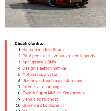
Obsah článku:
Historie modelu Supra
Pátá generace - znovuzrození legendy
Spolupráce s BMW
Design a aerodynamika
Motorizace a výkon
Jízdní vlastnosti a ovladatelnost
Interiér a technologie
Toyota Supra MK5 vs. Konkurence
Cena a dostupnost
Srovnání s konkurencí