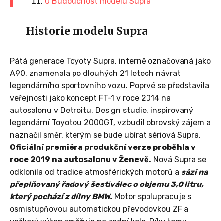
0 Budoucnost modelu Supra
Historie modelu Supra
Pátá generace Toyoty Supra, interně označovaná jako
A90, znamenala po dlouhých 21 letech návrat
legendárního sportovního vozu. Poprvé se představila
veřejnosti jako koncept FT-1 v roce 2014 na
autosalonu v Detroitu. Design studie, inspirovaný
legendární Toyotou 2000GT, vzbudil obrovský zájem a
naznačil směr, kterým se bude ubírat sériová Supra.
Oficiální premiéra produkční verze proběhla v
roce 2019 na autosalonu v Ženevě.
Nová Supra se
odklonila od tradice atmosférických motorů a
sází na
přeplňovaný řadový šestiválec o objemu 3,0 litru,
který pochází z dílny BMW.
Motor spolupracuje s
osmistupňovou automatickou převodovkou ZF a