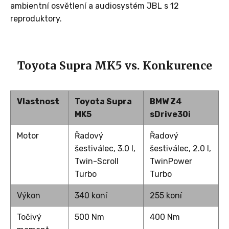
ambientní osvětlení a audiosystém JBL s 12
reproduktory.
Toyota Supra MK5 vs. Konkurence
Vlastnost
Toyota Supra
BMW Z4
MK5
sDrive30i
Motor
Řadový
Řadový
šestiválec, 3.0 l,
šestiválec, 2.0 l,
Twin-Scroll
TwinPower
Turbo
Turbo
Výkon
340 koní
255 koní
Točivý
500 Nm
400 Nm