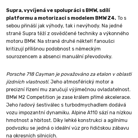
Supra, vyvíjená ve spolupráci s BMW, sdílí
platformu a motorizaci s modelem BMW Z4.
To s
sebou přináší jak výhody, tak i nevýhody. Na jedné
straně Supra těží z osvědčené techniky a výkonného
motoru BMW. Na straně druhé někteří fanoušci
kritizují přílišnou podobnost s německým
sourozencem a absenci manuální převodovky.
Porsche 718 Cayman je považováno za etalon v oblasti
jízdních vlastností.
Jeho atmosférický motor a
precizní řízení mu zaručují výjimečnou ovladatelnost.
BMW M2 Competition je zase králem přímé akcelerace.
Jeho řadový šestiválec s turbodmychadlem dodává
vozu impozantní dynamiku. Alpine A110 sází na nízkou
hmotnost a hbitost. Díky lehké konstrukci a agilnímu
podvozku se jedná o ideální vůz pro řidičskou zábavu
na okresních silnicích.