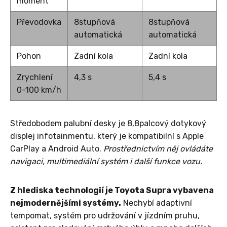
moment
Převodovka
8stupňová
8stupňová
automatická
automatická
Pohon
Zadní kola
Zadní kola
Zrychlení
4,3 s
5,4 s
0-100 km/h
Středobodem palubní desky je 8,8palcový dotykový
displej infotainmentu, který je kompatibilní s Apple
CarPlay a Android Auto.
Prostřednictvím něj ovládáte
navigaci, multimediální systém i další funkce vozu.
Z hlediska technologií je Toyota Supra vybavena
nejmodernějšími systémy.
Nechybí adaptivní
tempomat, systém pro udržování v jízdním pruhu,