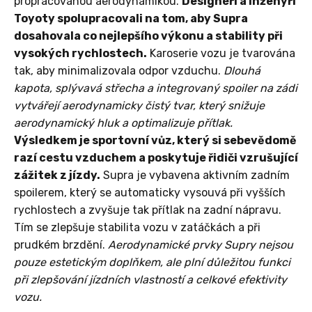
propracovanou aerodynamikou.
Designéři a inženýři
Toyoty spolupracovali na tom, aby Supra
dosahovala co nejlepšího výkonu a stability při
vysokých rychlostech.
Karoserie vozu je tvarována
tak, aby minimalizovala odpor vzduchu.
Dlouhá
kapota, splývavá střecha a integrovaný spoiler na zádi
vytvářejí aerodynamicky čistý tvar, který snižuje
aerodynamický hluk a optimalizuje přítlak.
Výsledkem je sportovní vůz, který si sebevědomě
razí cestu vzduchem a poskytuje řidiči vzrušující
zážitek z jízdy.
Supra je vybavena aktivním zadním
spoilerem, který se automaticky vysouvá při vyšších
rychlostech a zvyšuje tak přítlak na zadní nápravu.
Tím se zlepšuje stabilita vozu v zatáčkách a při
prudkém brzdění.
Aerodynamické prvky Supry nejsou
pouze estetickým doplňkem, ale plní důležitou funkci
při zlepšování jízdních vlastností a celkové efektivity
vozu.