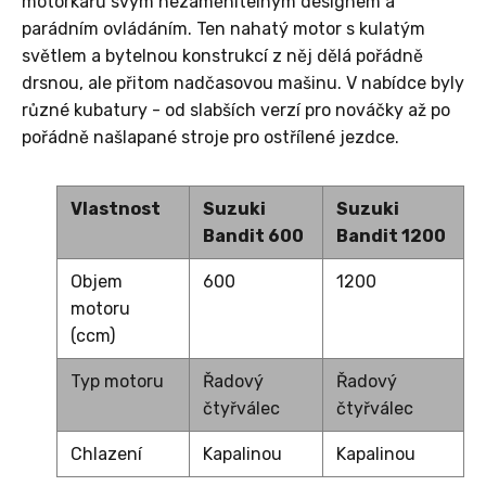
motorkářů svým nezaměnitelným designem a
parádním ovládáním. Ten nahatý motor s kulatým
světlem a bytelnou konstrukcí z něj dělá pořádně
drsnou, ale přitom nadčasovou mašinu. V nabídce byly
různé kubatury - od slabších verzí pro nováčky až po
pořádně našlapané stroje pro ostřílené jezdce.
Vlastnost
Suzuki
Suzuki
Bandit 600
Bandit 1200
Objem
600
1200
motoru
(ccm)
Typ motoru
Řadový
Řadový
čtyřválec
čtyřválec
Chlazení
Kapalinou
Kapalinou