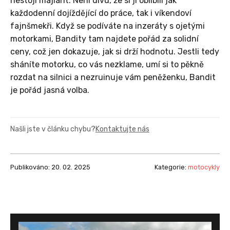
nestojí majlant. Není divu, že si ji oblíbili jak
každodenní dojíždějící do práce, tak i víkendoví
fajnšmekři. Když se podíváte na inzeráty s ojetými
motorkami, Bandity tam najdete pořád za solidní
ceny, což jen dokazuje, jak si drží hodnotu. Jestli tedy
sháníte motorku, co vás nezklame, umí si to pěkně
rozdat na silnici a nezruinuje vám peněženku, Bandit
je pořád jasná volba.
Našli jste v článku chybu?
Kontaktujte nás
Publikováno: 20. 02. 2025
Kategorie:
motocykly