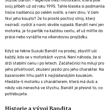
Suzuki Bandit - legenda mezi motorkami, která píše
svůj příběh už od roku 1995. Tahle klasika si podmanila
tisíce nadšenců po celém světě, a není divu. V čem
tkví jeho kouzlo? Je to prostě poctivý stroj, který
nezradí, vydrží a navíc skvěle vypadá. Bandit není jen
motorka, je to parťák na každou cestu, ať už míříte do
práce nebo vyrážíte na víkendovou projížďku.
Když se řekne Suzuki Bandit na prodej, zbystří uši
každý, kdo se v motorkách vyzná. Není náhoda, že si
drží stabilní cenu i po letech. Začátečníci ho milují pro
jeho přívětivost, zkušení jezdci pro jeho charakter. Na
bazarovém trhu patří k nejžádanějším kouskům.
Hledáte-li motorku s charakterem, která má duši a
nikdy vás nenechá ve štychu, Bandit je přesně to, co
potřebujete.
Historie a vývoj Bandita