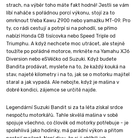
strach, na výběr toho máte fakt hodně! Jestli se vám
líbí naháče s pořádnou porcí výkonu, stojí za to
omrknout třeba Kawu Z900 nebo yamažku MT-09. Pro
ty, co rádi cestují a potrpí si na pohodlí, se přímo
nabízí Honda CB tisícovka nebo Speed Triple od
Triumphu. A když nechcete moc utrácet, ale stejně
toužíte po pořádné motorce, mrkněte na Yamahu XJ6
Diversion nebo eSVéčko od Suzuki. Když budete
Bandita prodávat, myslete na to, že každý kouká na
stav, najeté kilometry i na to, jak se o motorku majitel
staral a jak vypadá. Ale nebojte, když je mašina v
dobré kondici, zájemce se určitě najde.
Legendární Suzuki Bandit si za ta léta získal srdce
nespočtu motorkářů. Tahle skvělá mašina v sobě
spojuje všechno, co člověk od motorky potřebuje - je
spolehlivá jako hodinky, má parádní výkon a přitom