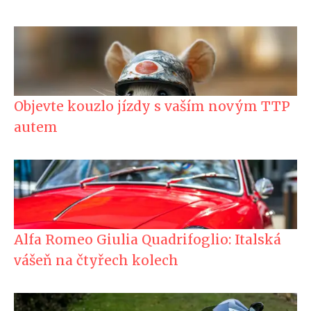
Objevte kouzlo jízdy s vaším novým TTP
autem
Alfa Romeo Giulia Quadrifoglio: Italská
vášeň na čtyřech kolech