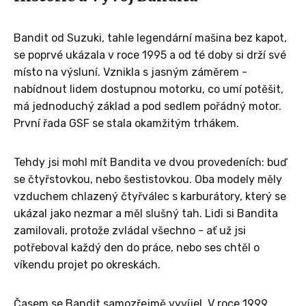
Bandit od Suzuki, tahle legendární mašina bez kapot,
se poprvé ukázala v roce 1995 a od té doby si drží své
místo na výsluní. Vznikla s jasným záměrem -
nabídnout lidem dostupnou motorku, co umí potěšit,
má jednoduchý základ a pod sedlem pořádný motor.
První řada GSF se stala okamžitým trhákem.
Tehdy jsi mohl mít Bandita ve dvou provedeních: buď
se čtyřstovkou, nebo šestistovkou. Oba modely měly
vzduchem chlazený čtyřválec s karburátory, který se
ukázal jako nezmar a měl slušný tah. Lidi si Bandita
zamilovali, protože zvládal všechno - ať už jsi
potřeboval každý den do práce, nebo ses chtěl o
víkendu projet po okreskách.
Časem se Bandit samozřejmě vyvíjel. V roce 1999