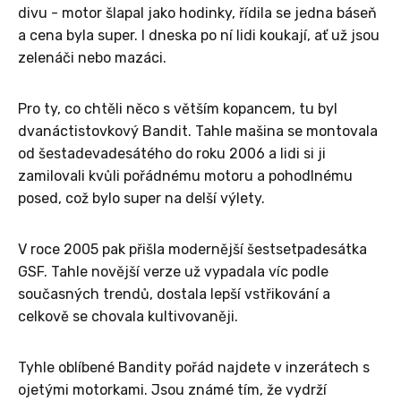
divu - motor šlapal jako hodinky, řídila se jedna báseň
a cena byla super. I dneska po ní lidi koukají, ať už jsou
zelenáči nebo mazáci.
Pro ty, co chtěli něco s větším kopancem, tu byl
dvanáctistovkový Bandit. Tahle mašina se montovala
od šestadevadesátého do roku 2006 a lidi si ji
zamilovali kvůli pořádnému motoru a pohodlnému
posed, což bylo super na delší výlety.
V roce 2005 pak přišla modernější šestsetpadesátka
GSF. Tahle novější verze už vypadala víc podle
současných trendů, dostala lepší vstřikování a
celkově se chovala kultivovaněji.
Tyhle oblíbené Bandity pořád najdete v inzerátech s
ojetými motorkami. Jsou známé tím, že vydrží