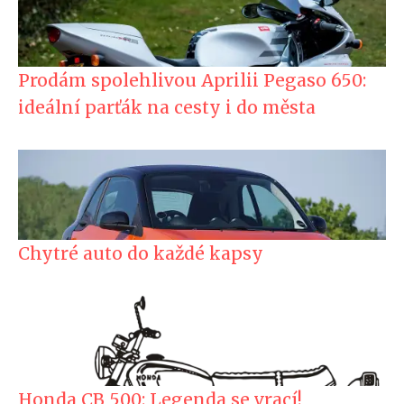
Prodám spolehlivou Aprilii Pegaso 650:
ideální parťák na cesty i do města
Chytré auto do každé kapsy
Honda CB 500: Legenda se vrací!