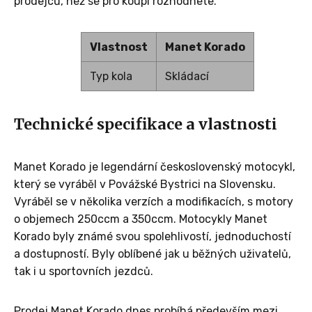
prodejců, než se pro koupi rozhodnete.
Vlastnost
Manet Korado
Typ kola
Skládací
Technické specifikace a vlastnosti
Manet Korado je legendární československý motocykl,
který se vyráběl v Povážské Bystrici na Slovensku.
Vyráběl se v několika verzích a modifikacích, s motory
o objemech 250ccm a 350ccm. Motocykly Manet
Korado byly známé svou spolehlivostí, jednoduchostí
a dostupností. Byly oblíbené jak u běžných uživatelů,
tak i u sportovních jezdců.
Prodej Manet Korado dnes probíhá především mezi