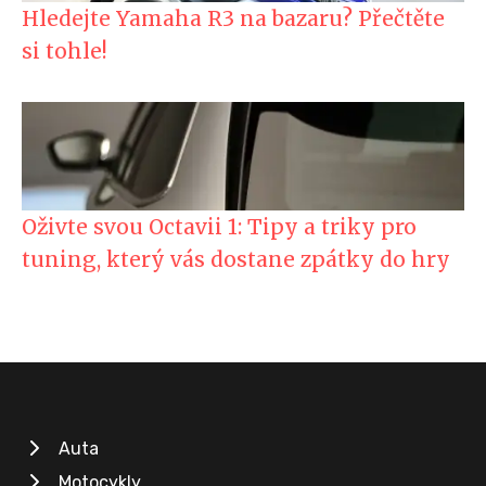
Hledejte Yamaha R3 na bazaru? Přečtěte
si tohle!
Oživte svou Octavii 1: Tipy a triky pro
tuning, který vás dostane zpátky do hry
Auta
Motocykly