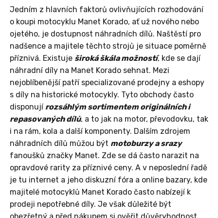
Jedním z hlavních faktorů ovlivňujících rozhodování
o koupi motocyklu Manet Korado, ať už nového nebo
ojetého, je dostupnost náhradních dílů. Naštěstí pro
nadšence a majitele těchto strojů je situace poměrně
příznivá. Existuje
široká škála možností
, kde se dají
náhradní díly na Manet Korado sehnat. Mezi
nejoblíbenější patří specializované prodejny a eshopy
s díly na historické motocykly. Tyto obchody často
disponují
rozsáhlým sortimentem originálních i
repasovaných dílů
, a to jak na motor, převodovku, tak
i na rám, kola a další komponenty. Dalším zdrojem
náhradních dílů můžou být
motoburzy a srazy
fanoušků značky Manet. Zde se dá často narazit na
opravdové rarity za příznivé ceny. A v neposlední řadě
je tu internet a jeho diskuzní fóra a online bazary, kde
majitelé motocyklů Manet Korado často nabízejí k
prodeji nepotřebné díly. Je však důležité být
obezřetný a před nákupem si ověřit důvěryhodnost