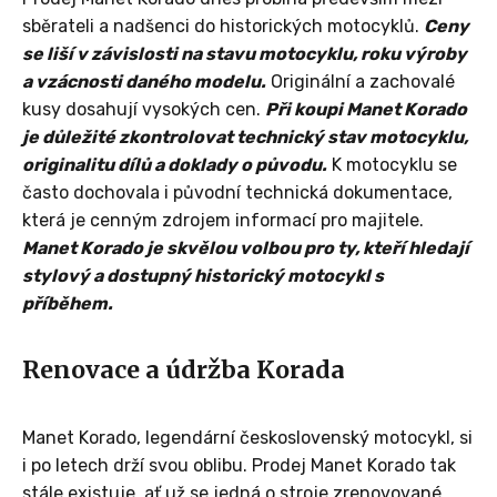
sběrateli a nadšenci do historických motocyklů.
Ceny
se liší v závislosti na stavu motocyklu, roku výroby
a vzácnosti daného modelu.
Originální a zachovalé
kusy dosahují vysokých cen.
Při koupi Manet Korado
je důležité zkontrolovat technický stav motocyklu,
originalitu dílů a doklady o původu.
K motocyklu se
často dochovala i původní technická dokumentace,
která je cenným zdrojem informací pro majitele.
Manet Korado je skvělou volbou pro ty, kteří hledají
stylový a dostupný historický motocykl s
příběhem.
Renovace a údržba Korada
Manet Korado, legendární československý motocykl, si
i po letech drží svou oblibu. Prodej Manet Korado tak
stále existuje, ať už se jedná o stroje zrenovované,