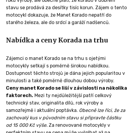
roku výroby, ale obecně platí, že Korado v dobrém
stavu se prodává za desítky tisíc korun. Zájem o tento
motocykl dokazuje, že Manet Korado nepatří do
starého železa, ale do srdcí a garáží nadšenců.
Nabídka a ceny Korada na trhu
Zájemci o manet Korado se na trhu s ojetými
motocykly setkají s poměrně širokou nabídkou.
Dostupnost těchto strojů je dána jejich popularitou v
minulosti a také poměrně dlouhou dobou výroby.
Ceny manet Korado se liší v závislosti na několika
faktorech.
Mezi ty nejdůležitější patří celkový
technický stav, originalita dílů, rok výroby a
samozřejmě i aktuální poptávka.
Obecně lze říci, že za
zachovalý kus v původním stavu si připravte částku
od 15 000 Kč výše.
Za renovované motocykly v
perfektním stavu se cena může vyšplhat až na