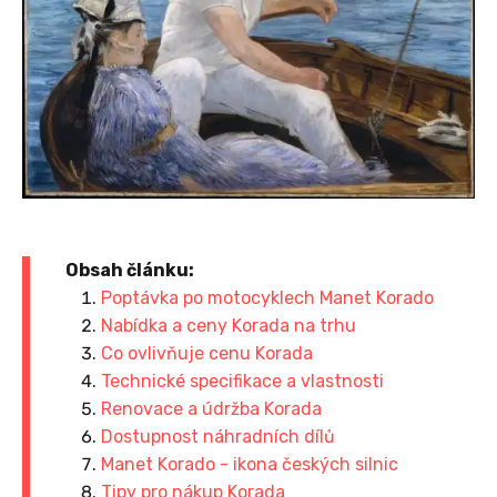
Obsah článku:
Poptávka po motocyklech Manet Korado
Nabídka a ceny Korada na trhu
Co ovlivňuje cenu Korada
Technické specifikace a vlastnosti
Renovace a údržba Korada
Dostupnost náhradních dílů
Manet Korado - ikona českých silnic
Tipy pro nákup Korada