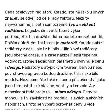
Cena ocelových radiátorů Korado, stejně jako u jiných
značek, se odvíjí od celé řady faktorů. Mezi ty
nejvýznamnější patří samozřejmě
typ a velikost
radiátoru
. Logicky, čím větší topný výkon
potřebujete, tím dražší radiátor budete muset pořídit.
Dalším důležitým faktorem je
materiál
. Korado nabízí
radiátory z oceli, ale i z hliníku. Hliníkové radiátory
jsou obecně dražší, ale zase nabízejí lepší tepelnou
vodivost. Kromě základních parametrů ovlivňuje cenu
i
design
. Radiátory s atypickým tvarem, barvou nebo
povrchovou úpravou budou dražší než klasické bílé
modely. Nezapomeňte také na cenu příslušenství, jako
jsou termostatické hlavice, ventily a konzole. A v
neposlední řadě hraje roli i
místo nákupu
. Ceny se
mohou lišit v závislosti na prodejci, slevách a akčních
nabídkách. Proto se vyplatí porovnat ceny u více