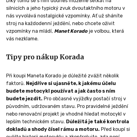
Díky tomu se s ním dodnes můžeme setkat na
silnicích a jeho typický zvuk dvoutaktního motoru v
nás vyvolává nostalgické vzpomínky. Ať už sháníte
stroj na každodenní ježdění, nebo chcete oživit
vzpomínky na mládí,
Manet Korado
je volbou, která
vás nezklame.
Tipy pro nákup Korada
Při koupi Maneta Korado je důležité zvážit několik
faktorů.
Nejdříve si ujasněte, k jakému účelu
budete motocykl používat a jak často s ním
budete jezdit.
Pro občasné vyjížďky postačí stroj v
původním, udržovaném stavu. Pro pravidelné ježdění
nebo renovační projekt je vhodné hledat motocykl v
lepším technickém stavu.
Důležitá je také kontrola
dokladů a shody čísel rámu a motoru.
Před koupí si
ověřte historii motocyklu a zkontrolujte, zda není