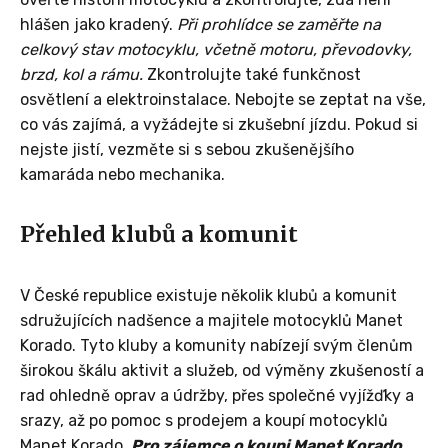
hlášen jako kradený.
Při prohlídce se zaměřte na
celkový stav motocyklu, včetně motoru, převodovky,
brzd, kol a rámu.
Zkontrolujte také funkčnost
osvětlení a elektroinstalace. Nebojte se zeptat na vše,
co vás zajímá, a vyžádejte si zkušební jízdu. Pokud si
nejste jistí, vezměte si s sebou zkušenějšího
kamaráda nebo mechanika.
Přehled klubů a komunit
V České republice existuje několik klubů a komunit
sdružujících nadšence a majitele motocyklů Manet
Korado. Tyto kluby a komunity nabízejí svým členům
širokou škálu aktivit a služeb, od výměny zkušeností a
rad ohledně oprav a údržby, přes společné vyjížďky a
srazy, až po pomoc s prodejem a koupí motocyklů
Manet Korado.
Pro zájemce o koupi Manet Korado