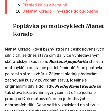
Přehled klubů a komunit
0 Manet Korado - investice do budoucna
Poptávka po motocyklech Manet
Korado
Manet Korado, kdysi běžný stroj na československých
silnicích, se dnes stává čím dál více vyhledávaným
sběratelským kouskem.
Rostoucí popularita
starých
motocyklů a nostalgie po době minulé žene poptávku
po tomto stroji vzhůru. Zájemci hledají především
zachovalé kusy v původním stavu, ideálně s
originálními díly a doklady.
Prodej Manet Korado
se
tak stává lukrativním byznysem, ať už se jedná o
prodej celých motocyklů, nebo jednotlivých
náhradních dílů. Ceny se liší v závislosti na stavu a