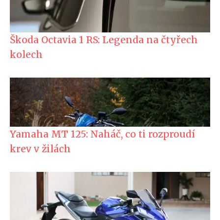
Škoda Octavia 1 RS: Legenda na čtyřech
kolech
Yamaha MT 125: Naháč, co ti rozproudí
krev v žilách