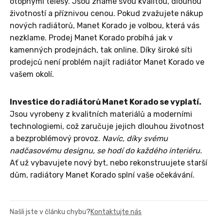
otopnými tělesy. Jsou známé svou kvalitou, dlouhou
životností a příznivou cenou. Pokud zvažujete nákup
nových radiátorů, Manet Korado je volbou, která vás
nezklame. Prodej Manet Korado probíhá jak v
kamenných prodejnách, tak online. Díky široké síti
prodejců není problém najít radiátor Manet Korado ve
vašem okolí.
Investice do radiátorů Manet Korado se vyplatí.
Jsou vyrobeny z kvalitních materiálů a moderními
technologiemi, což zaručuje jejich dlouhou životnost
a bezproblémový provoz.
Navíc, díky svému
nadčasovému designu, se hodí do každého interiéru.
Ať už vybavujete nový byt, nebo rekonstruujete starší
dům, radiátory Manet Korado splní vaše očekávání.
Našli jste v článku chybu?
Kontaktujte nás