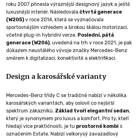
roku 2007 přinesla výraznější designový jazyk a ještě
luxusnější interiér. Následovala
čtvrtá generace
(W205)
v roce 2014, která se vyznačovala
sportovnějším vzhledem a širokou škálou motorizací,
včetně plug-in hybridní verze.
Poslední, pátá
generace (W206)
, uvedená na trh v roce 2021, je pak
důkazem neustálého vývoje značky Mercedes-Benz
směrem k digitalizaci, konektivitě a elektrifikaci.
Design a karosářské varianty
Mercedes-Benz třídy C se tradičně nabízí v několika
karosářských variantách, aby oslovil co nejširší
spektrum zákazníků.
Základ tvoří elegantní sedan
,
který je synonymem pro luxus a komfort. Pro ty, kteří
hledají více praktičnosti, je tu
prostorné kombi
s
označením Estate. Nabízí velkorysý zavazadlový