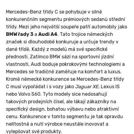
Mercedes-Benz třídy C se pohybuje v silně
konkurenčním segmentu prémiových sedanů střední
třídy. Mezi jeho největší soupeře patří automobily jako
BMW řady 3
a
Audi A4
. Tato trojice německých
značek si dlouhodobě konkuruje a určuje trendy v
dané třídě. Každý z modelů má své specifické
přednosti. Zatímco BMW sází na sportovní jízdní
vlastnosti, Audi boduje pokrokovými technologiemi a
Mercedes se tradičně zaměřuje na komfort a luxus.
Kromě německé konkurence se Mercedes-Benz třídy
C musí vypořádat i s vozy jako
Jaguar XE
, Lexus IS
nebo Volvo S60. Tyto modely sice nedosahují
takových prodejních čísel, ale lákají zákazníky na
specifický design, bohatou výbavu nebo atraktivní
cenu. Konkurence v tomto segmentu je tak opravdu
nelítostná a nutí výrobce neustále inovovat a
vylepšovat své produkty.