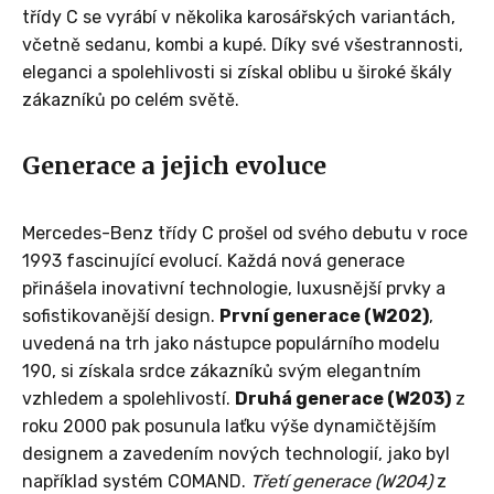
třídy C se vyrábí v několika karosářských variantách,
včetně sedanu, kombi a kupé. Díky své všestrannosti,
eleganci a spolehlivosti si získal oblibu u široké škály
zákazníků po celém světě.
Generace a jejich evoluce
Mercedes-Benz třídy C prošel od svého debutu v roce
1993 fascinující evolucí. Každá nová generace
přinášela inovativní technologie, luxusnější prvky a
sofistikovanější design.
První generace (W202)
,
uvedená na trh jako nástupce populárního modelu
190, si získala srdce zákazníků svým elegantním
vzhledem a spolehlivostí.
Druhá generace (W203)
z
roku 2000 pak posunula laťku výše dynamičtějším
designem a zavedením nových technologií, jako byl
například systém COMAND.
Třetí generace (W204)
z