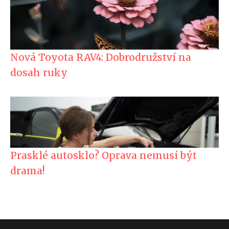
Nová Toyota RAV4: Dobrodružství na
dosah ruky
Prasklé autosklo? Oprava nemusí být
drama!