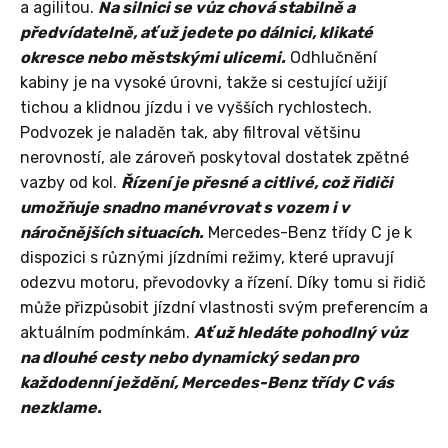
a agilitou.
Na silnici se vůz chová stabilně a
předvídatelně, ať už jedete po dálnici, klikaté
okresce nebo městskými ulicemi.
Odhlučnění
kabiny je na vysoké úrovni, takže si cestující užijí
tichou a klidnou jízdu i ve vyšších rychlostech.
Podvozek je naladěn tak, aby filtroval většinu
nerovností, ale zároveň poskytoval dostatek zpětné
vazby od kol.
Řízení je přesné a citlivé, což řidiči
umožňuje snadno manévrovat s vozem i v
náročnějších situacích.
Mercedes-Benz třídy C je k
dispozici s různými jízdními režimy, které upravují
odezvu motoru, převodovky a řízení. Díky tomu si řidič
může přizpůsobit jízdní vlastnosti svým preferencím a
aktuálním podmínkám.
Ať už hledáte pohodlný vůz
na dlouhé cesty nebo dynamický sedan pro
každodenní ježdění, Mercedes-Benz třídy C vás
nezklame.