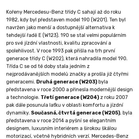
Kořeny Mercedesu-Benz třídy C sahají až do roku
1982, kdy byl představen model 190 (W201). Ten byl
navržen jako menší a dostupnější alternativa k
tehdejší řadě E (W123). 190 se stal velmi populárním
pro své jízdní vlastnosti, kvalitu zpracování a
spolehlivost. V roce 1993 pak přišla na trh první
generace třídy C (W202), která nahradila model 190.
Třída C se od té doby stala jedním z
nejprodávanějších modelů značky a prošla již čtyřmi
generacemi.
Druhá generace (W203)
byla
představena v roce 2000 a přinesla modernější design
a technologie.
Třetí generace (W204)
z roku 2007
pak dále posunula laťku v oblasti komfortu a jízdní
dynamiky.
Současná, čtvrtá generace (W205)
, byla
představena v roce 2014 a pyšní se elegantním
designem, luxusním interiérem a širokou škálou
motorizací, včetně hybridních verzí. Mercedes-Benz