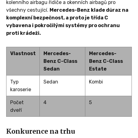
kolenního airbagu řidiče a okenních airbagů pro
všechny cestující.
Mercedes-Benz klade důraz na
komplexní bezpečnost, a proto je třída C
vybavena i pokročilými systémy pro ochranu
proti krádeži.
Vlastnost
Mercedes-
Mercedes-
Benz C-Class
Benz C-Class
Sedan
Estate
Typ
Sedan
Kombi
karoserie
Počet
4
5
dveří
Konkurence na trhu