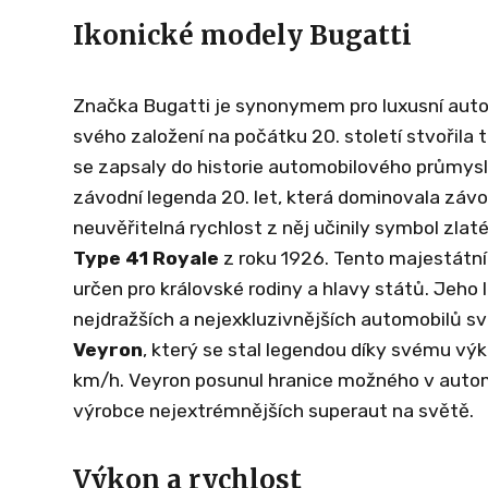
Ikonické modely Bugatti
Značka Bugatti je synonymem pro luxusní aut
svého založení na počátku 20. století stvořila
se zapsaly do historie automobilového průmys
závodní legenda 20. let, která dominovala záv
neuvěřitelná rychlost z něj učinily symbol zlat
Type 41 Royale
z roku 1926. Tento majestátní
určen pro královské rodiny a hlavy států. Jeho 
nejdražších a nejexkluzivnějších automobilů s
Veyron
, který se stal legendou díky svému vý
km/h. Veyron posunul hranice možného v autom
výrobce nejextrémnějších superaut na světě.
Výkon a rychlost