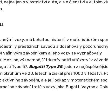
 nejde jen o vlastnictví auta, ale o členství v elitním kl
a.
u
onnými vozy, má bohatou historii i v motoristickém spor
i účastnily prestižních závodů a dosahovaly pozoruhodn
byl vášnivým závodníkem a jeho vozy se vyznačovaly
. Mezi nejvýznamnější triumfy patří vítězství v závod
ugatti Type 57.
Bugatti Type 35
, jeden z nejúspěšnější
okruhům ve 20. letech a získal přes 1000 vítězství. P
 aktivního závodění, ale její odkaz v motoristickém spo
rací na závodní tratě s vozy jako Bugatti Veyron a Chir