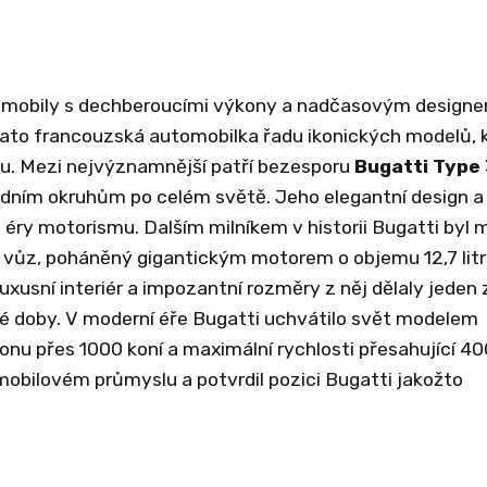
omobily s dechberoucími výkony a nadčasovým designe
 tato francouzská automobilka řadu ikonických modelů, 
lu. Mezi nejvýznamnější patří bezesporu
Bugatti Type
odním okruhům po celém světě. Jeho elegantní design a
é éry motorismu. Dalším milníkem v historii Bugatti byl 
 vůz, poháněný gigantickým motorem o objemu 12,7 litru
luxusní interiér a impozantní rozměry z něj dělaly jeden 
vé doby. V moderní éře Bugatti uchvátilo svět modelem
konu přes 1000 koní a maximální rychlosti přesahující 40
obilovém průmyslu a potvrdil pozici Bugatti jakožto