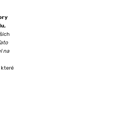
ory
lu,
ších
ato
l na
 které