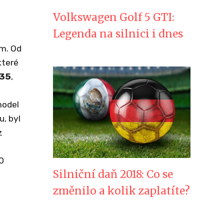
Volkswagen Golf 5 GTI:
Legenda na silnici i dnes
m. Od
které
 35
,
model
, byl
z
0
Silniční daň 2018: Co se
změnilo a kolik zaplatíte?