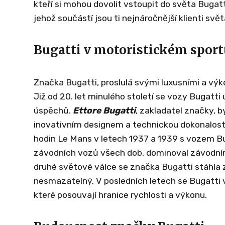
kteří si mohou dovolit vstoupit do světa Bugatti,
jehož součástí jsou ti nejnáročnější klienti svět
Bugatti v motoristickém sport
Značka Bugatti, proslulá svými luxusními a výk
Již od 20. let minulého století se vozy Bugatt
úspěchů.
Ettore Bugatti
, zakladatel značky, 
inovativním designem a technickou dokonalostí
hodin Le Mans v letech 1937 a 1939 s vozem B
závodních vozů všech dob, dominoval závodním 
druhé světové válce se značka Bugatti stáhla z
nesmazatelný. V posledních letech se Bugatti v
které posouvají hranice rychlosti a výkonu.