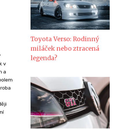
Toyota Verso: Rodinný
miláček nebo ztracená
legenda?
k v
m a
mbolem
roba
ěji
ní