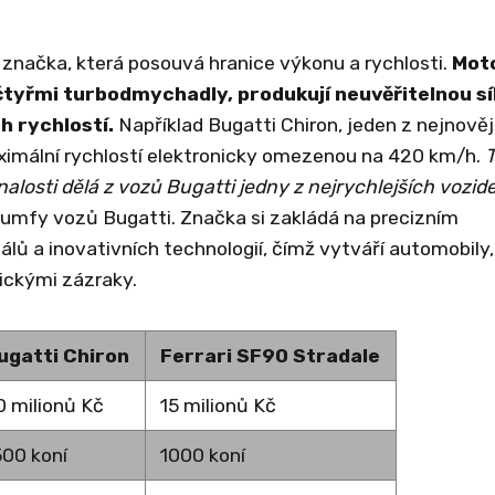
 značka, která posouvá hranice výkonu a rychlosti.
Mot
čtyřmi turbodmychadly, produkují neuvěřitelnou sí
h rychlostí.
Například Bugatti Chiron, jeden z nejnověj
ximální rychlostí elektronicky omezenou na 420 km/h.
T
losti dělá z vozů Bugatti jedny z nejrychlejších vozide
rumfy vozů Bugatti. Značka si zakládá na precizním
álů a inovativních technologií, čímž vytváří automobily,
ickými zázraky.
ugatti Chiron
Ferrari SF90 Stradale
0 milionů Kč
15 milionů Kč
500 koní
1000 koní