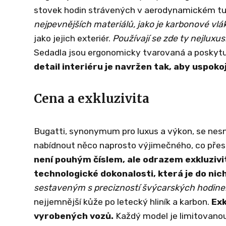
stovek hodin strávených v aerodynamickém tu
nejpevnějších materiálů, jako je karbonové vlákn
jako jejich exteriér.
Používají se zde ty nejluxus
Sedadla jsou ergonomicky tvarovaná a poskytuj
detail interiéru je navržen tak, aby uspokoj
Cena a exkluzivita
Bugatti, synonymum pro luxus a výkon, se nesn
nabídnout něco naprosto výjimečného, ​​co přes
není pouhým číslem, ale odrazem exkluziv
technologické dokonalosti, která je do nic
sestaveným s precizností švýcarských hodine
nejjemnější kůže po letecký hliník a karbon.
Exk
vyrobených vozů.
Každý model je limitovanou 