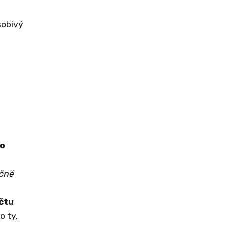
sobivý
to
učně
čtu
o ty,