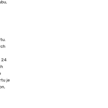
ubu,
tu.
ých
ě 24
ch
o
rtu je
on,