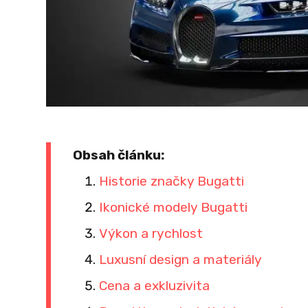
Obsah článku:
Historie značky Bugatti
Ikonické modely Bugatti
Výkon a rychlost
Luxusní design a materiály
Cena a exkluzivita