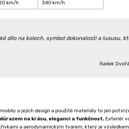
20 km/h
340 km/h
ké dílo na kolech, symbol dokonalosti a luxusu, kt
Radek Dvoř
bily a jejich design a použité materiály to jen potvrzu
 důrazem na krásu, eleganci a funkčnost.
Exteriér v
 křivkami a aerodynamickým tvarem, který je výsledkem