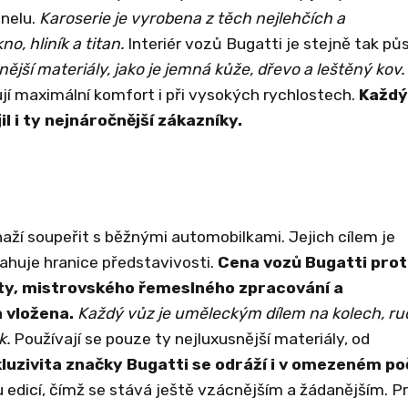
nelu.
Karoserie je vyrobena z těch nejlehčích a
o, hliník a titan.
Interiér vozů Bugatti je stejně tak pů
nější materiály, jako je jemná kůže, dřevo a leštěný kov.
í maximální komfort i při vysokých rychlostech.
Každý
il i ty nejnáročnější zákazníky.
aží soupeřit s běžnými automobilkami. Jejich cílem je
ahuje hranice představivosti.
Cena vozů Bugatti pro
ity, mistrovského řemeslného zpracování a
h vložena.
Každý vůz je uměleckým dílem na kolech, r
k.
Používají se pouze ty nejluxusnější materiály, od
luzivita značky Bugatti se odráží i v omezeném po
edicí, čímž se stává ještě vzácnějším a žádanějším. Pr