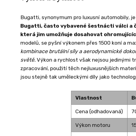
Bugatti, synonymum pro luxusní automobily, je
Bugatti, často vybavené šestnácti válci a 
která jim umožňuje dosahovat ohromujícíc
modelů, se pyšní výkonem přes 1500 koní a ma
kombinace brutální síly a aerodynamické dokona
světě.
Výkon a rychlost však nejsou jedinými t
zpracování, použití těch nejluxusnějších materi
jsou stejně tak uměleckými díly jako technolog
Vlastnost
B
Cena (odhadovaná)
7
Výkon motoru
1