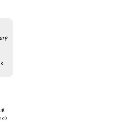
erý
ák
jí.
ozů