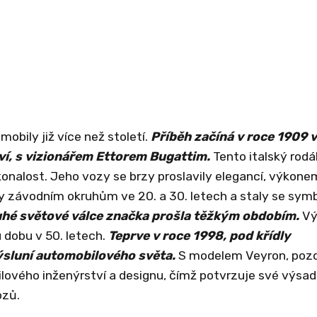
bily již více než století.
Příběh začíná v roce 1909 v
í, s vizionářem Ettorem Bugattim.
Tento italský rodá
onalost. Jeho vozy se brzy proslavily elegancí, výkone
ly závodním okruhům ve 20. a 30. letech a staly se sy
uhé světové válce značka prošla těžkým obdobím.
Vý
 dobu v 50. letech.
Teprve v roce 1998, pod křídly
ýsluní automobilového světa.
S modelem Veyron, pozd
lového inženýrství a designu, čímž potvrzuje své výsad
ozů.