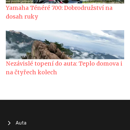
Yamaha Ténéré 700: Dobrodružství na
dosah ruky
Nezávislé topení do auta: Teplo domova i
na čtyřech kolech
Auta