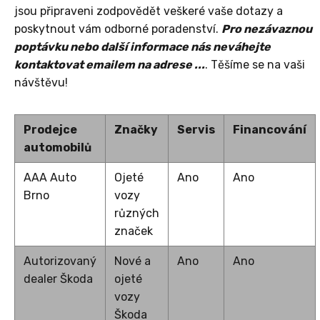
jsou připraveni zodpovědět veškeré vaše dotazy a
poskytnout vám odborné poradenství.
Pro nezávaznou
poptávku nebo další informace nás neváhejte
kontaktovat emailem na adrese ...
. Těšíme se na vaši
návštěvu!
Prodejce
Značky
Servis
Financování
automobilů
AAA Auto
Ojeté
Ano
Ano
Brno
vozy
různých
značek
Autorizovaný
Nové a
Ano
Ano
dealer Škoda
ojeté
vozy
Škoda