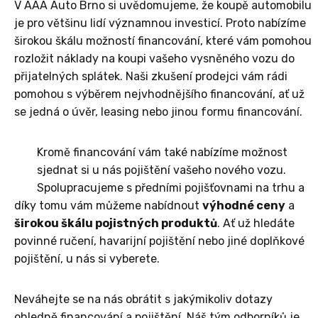
V AAA Auto Brno si uvědomujeme, že koupě automobilu
je pro většinu lidí významnou investicí. Proto nabízíme
širokou škálu možností financování, které vám pomohou
rozložit náklady na koupi vašeho vysněného vozu do
přijatelných splátek. Naši zkušení prodejci vám rádi
pomohou s výběrem nejvhodnějšího financování, ať už
se jedná o úvěr, leasing nebo jinou formu financování.
Kromě financování vám také nabízíme možnost
sjednat si u nás pojištění vašeho nového vozu.
Spolupracujeme s předními pojišťovnami na trhu a
díky tomu vám můžeme nabídnout
výhodné ceny
a
širokou škálu pojistných produktů
. Ať už hledáte
povinné ručení, havarijní pojištění nebo jiné doplňkové
pojištění, u nás si vyberete.
Neváhejte se na nás obrátit s jakýmikoliv dotazy
ohledně financování a pojištění. Náš tým odborníků je