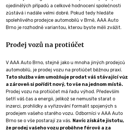
ojedinělých případů a celkové hodnocení společnosti
zůstává i nadále velmi dobré. Pokud tedy hledáte
spolehlivého prodejce automobilů v Brně, AAA Auto
Brno je rozhodně variantou, kterou byste měli zvážit.
Prodej vozů na protiúčet
V AAA Auto Brno, stejně jako u mnoha jiných prodejců
automobilů, je prodej vozu na protiúčet běžnou praxí.
Tato služba vám umožňuje prodat váš stávající vůz
a zároveň si pořídit nový, to vše na jednom místě.
Prodej vozu na protiúčet má řadu výhod. Především
šetří váš čas a energii, jelikož se nemusíte starat o
inzerci, prohlídky a vyřizování formalit spojených s
prodejem vašeho starého vozu. Odborníci v AAA Auto
Brno se o vše postarají za vás.
Navíc získáte jistotu,
že prodej vašeho vozu proběhne férově a za