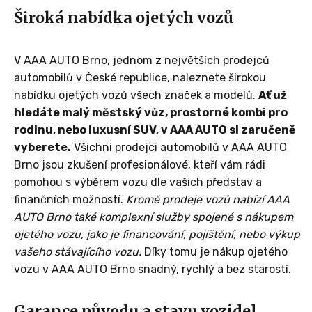
Široká nabídka ojetých vozů
V AAA AUTO Brno, jednom z největších prodejců
automobilů v České republice, naleznete širokou
nabídku ojetých vozů všech značek a modelů.
Ať už
hledáte malý městský vůz, prostorné kombi pro
rodinu, nebo luxusní SUV, v AAA AUTO si zaručeně
vyberete.
Všichni prodejci automobilů v AAA AUTO
Brno jsou zkušení profesionálové, kteří vám rádi
pomohou s výběrem vozu dle vašich představ a
finančních možností.
Kromě prodeje vozů nabízí AAA
AUTO Brno také komplexní služby spojené s nákupem
ojetého vozu, jako je financování, pojištění, nebo výkup
vašeho stávajícího vozu.
Díky tomu je nákup ojetého
vozu v AAA AUTO Brno snadný, rychlý a bez starostí.
Garance původu a stavu vozidel